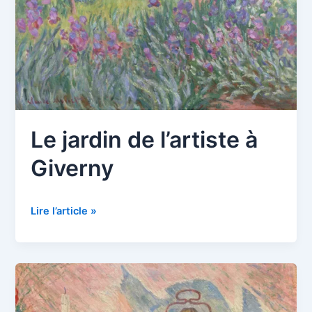
Le jardin de l’artiste à
Giverny
Le
Lire l’article »
jardin
de
l’artiste
à
Giverny