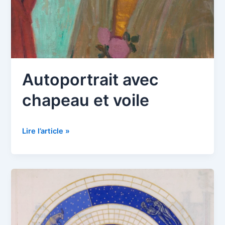
Autoportrait avec
chapeau et voile
Autoportrait
Lire l’article »
avec
chapeau
et
voile