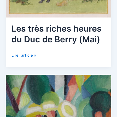
Les très riches heures
du Duc de Berry (Mai)
Les
Lire l’article »
très
riches
heures
du
Duc
de
Berry
(Mai)