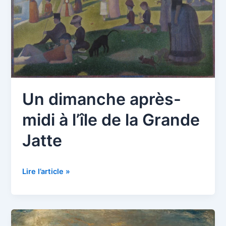
Un dimanche après-
midi à l’île de la Grande
Jatte
Un
Lire l’article »
dimanche
après-
midi
à