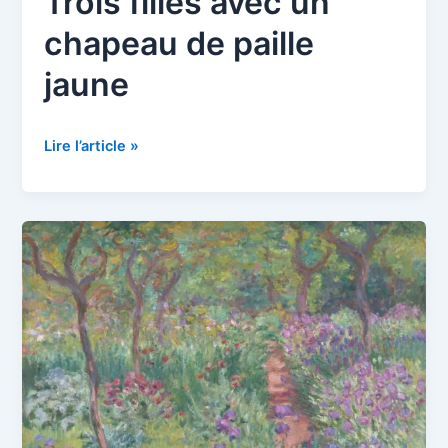
Trois filles avec un
chapeau de paille
jaune
Trois
Lire l’article »
filles
avec
un
chapeau
de
paille
jaune