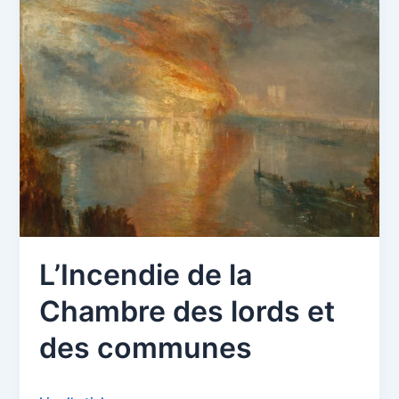
l’île
de
la
Grande
Jatte
L’Incendie de la
Chambre des lords et
des communes