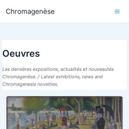
Aller
Chromagenèse
au
contenu
Oeuvres