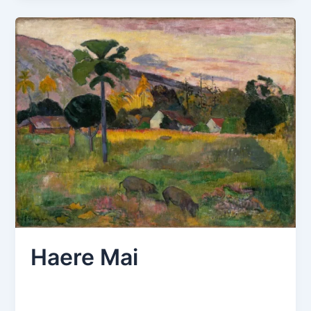
lanterne
et
légumes
Haere Mai