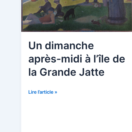
Un dimanche
après-midi à l’île de
la Grande Jatte
Un
Lire l’article »
dimanche
après-
midi
à
l’île