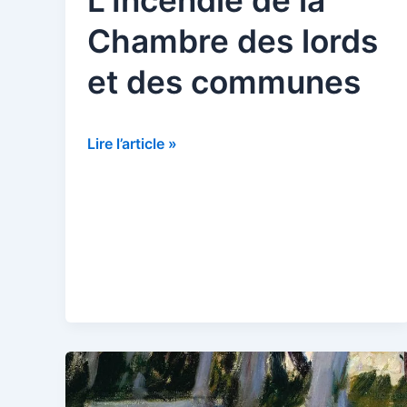
L’Incendie de la
Chambre des lords
et des communes
L’Incendie
Lire l’article »
de
la
Chambre
des
lords
et
des
communes