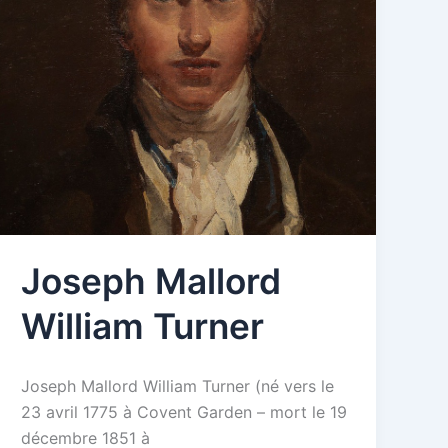
Joseph Mallord
William Turner
Joseph Mallord William Turner (né vers le
23 avril 1775 à Covent Garden – mort le 19
décembre 1851 à