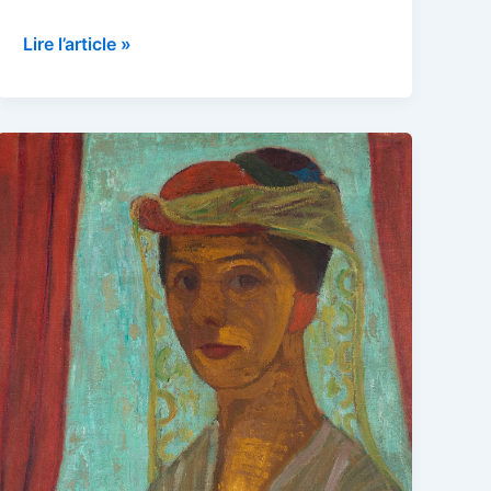
Joseph
Lire l’article »
Mallord
William
Turner