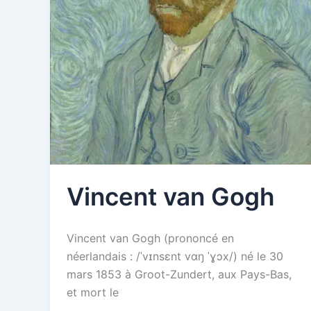
Vincent van Gogh
Vincent van Gogh (prononcé en
néerlandais : /ˈvɪnsɛnt vɑŋ ˈɣɔx/) né le 30
mars 1853 à Groot-Zundert, aux Pays-Bas,
et mort le