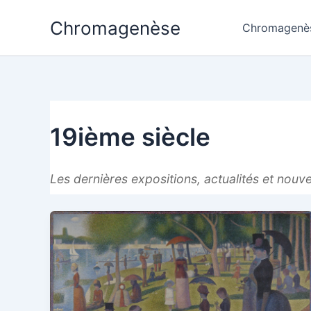
Aller
Chromagenèse
au
Chromagenè
contenu
19ième siècle