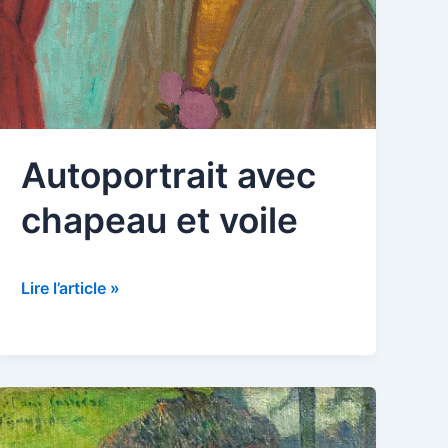
Autoportrait avec
chapeau et voile
Autoportrait
Lire l’article »
avec
chapeau
et
voile