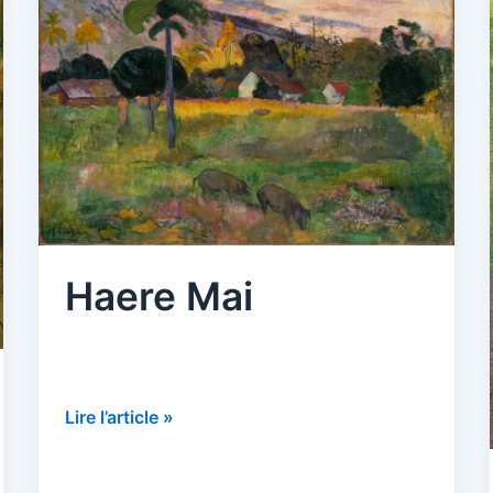
Haere Mai
Haere
Lire l’article »
Mai