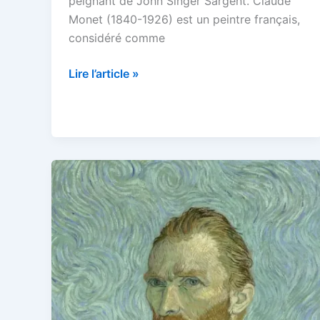
peignant de John Singer Sargent. Claude
Monet (1840-1926) est un peintre français,
considéré comme
Claude
Lire l’article »
Monet