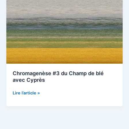
Chromagenèse #3 du Champ de blé
avec Cyprès
Chromagenèse
Lire l’article »
#3
du
Champ
de
blé