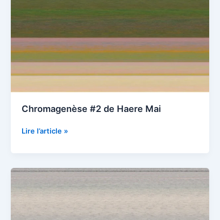
Chromagenèse #2 de Haere Mai
Chromagenèse
Lire l’article »
#2
de
Haere
Mai