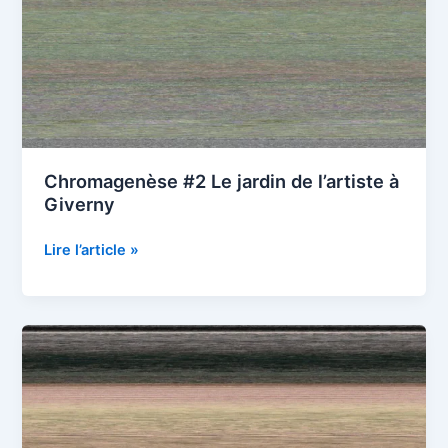
Chromagenèse #2 Le jardin de l’artiste à
Giverny
Chromagenèse
Lire l’article »
#2
Le
jardin
de
l’artiste
à
Giverny