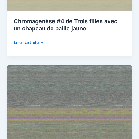
Chromagenèse #4 de Trois filles avec
un chapeau de paille jaune
Chromagenèse
Lire l’article »
#4
de
Trois
filles
avec
un
chapeau
de
paille
jaune