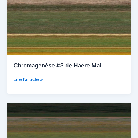
Chromagenèse #3 de Haere Mai
Chromagenèse
Lire l’article »
#3
de
Haere
Mai