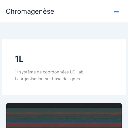
Aller
Chromagenèse
au
contenu
1L
1: système de coordonnées LCHab
L: organisation sur base de lignes